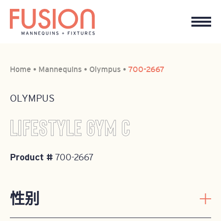
Home
•
Mannequins
•
Olympus
•
700-2667
OLYMPUS
LIFESTYLE GYM C
Product #
700-2667
性别