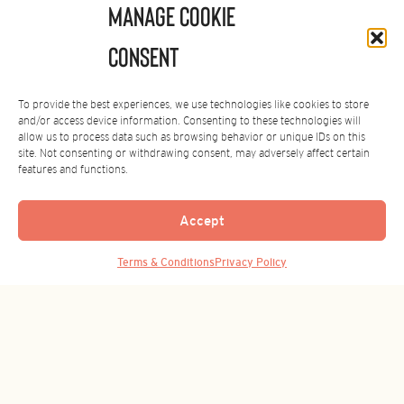
Manage Cookie
全球总部
Consent
c/ Girona 83
08008 Barcelona
SPAIN
To provide the best experiences, we use technologies like cookies to store
+34 934 876 164
and/or access device information. Consenting to these technologies will
allow us to process data such as browsing behavior or unique IDs on this
亚洲办公室
site. Not consenting or withdrawing consent, may adversely affect certain
features and functions.
Shanghai, China
+86-21-3365 8319
Accept
‌订阅我们的时事通讯
Terms & Conditions
Privacy Policy
订阅者会有好事发生！注册以获取最新消息。
电
发送
子
邮
件
地