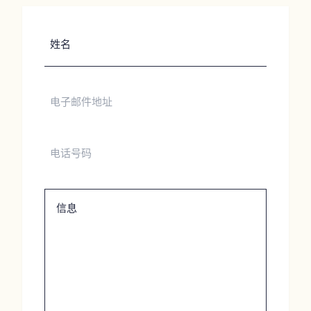
姓
名
电
子
邮
件
电
地
话
址
号
码
信
息