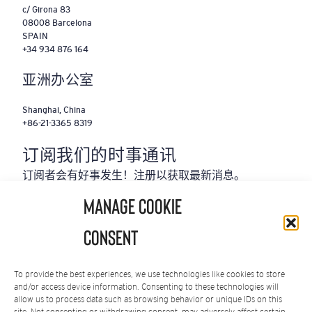
c/ Girona 83
08008 Barcelona
SPAIN
+34 934 876 164
亚洲办公室
Shanghai, China
+86-21-3365 8319
‌订阅我们的时事通讯
订阅者会有好事发生！注册以获取最新消息。
Manage Cookie
电
子
Consent
邮
件
地
To provide the best experiences, we use technologies like cookies to store
and/or access device information. Consenting to these technologies will
址
allow us to process data such as browsing behavior or unique IDs on this
(Required)