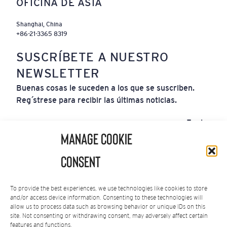
OFICINA DE ASIA
Shanghai, China
+86-21-3365 8319
SUSCRÍBETE A NUESTRO
NEWSLETTER
Buenas cosas le suceden a los que se suscriben.
Regístrese para recibir las últimas noticias.
Correo
Enviar
Electrónico
(Obligatorio)
Manage Cookie
Al suscribirte aceptas nuestra
Política de Privacidad
.
Consent
Puedes darte de baja en cualquier momento.
To provide the best experiences, we use technologies like cookies to store
and/or access device information. Consenting to these technologies will
allow us to process data such as browsing behavior or unique IDs on this
site. Not consenting or withdrawing consent, may adversely affect certain
features and functions.
Política de Privacidad
|
Términos de Servicio