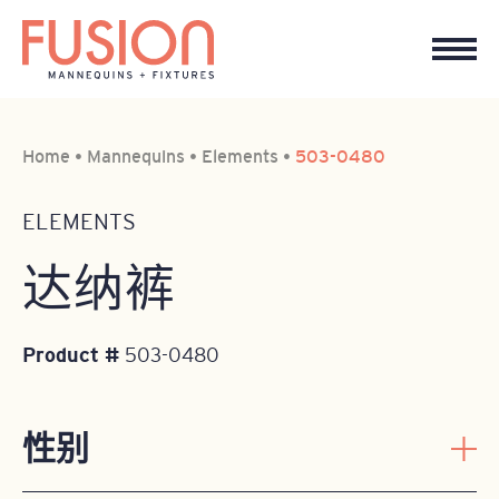
Home
•
Mannequins
•
Elements
•
503-0480
ELEMENTS
达纳裤
Product #
503-0480
性别