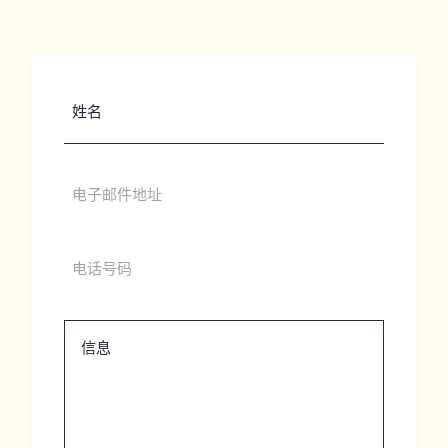
姓
名
电
子
邮
件
电
地
话
址
号
码
信
息