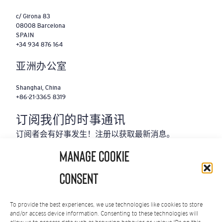
c/ Girona 83
08008 Barcelona
SPAIN
+34 934 876 164
亚洲办公室
Shanghai, China
+86-21-3365 8319
‌订阅我们的时事通讯
订阅者会有好事发生！注册以获取最新消息。
Manage Cookie
电
发送
子
Consent
邮
件
地
To provide the best experiences, we use technologies like cookies to store
and/or access device information. Consenting to these technologies will
址