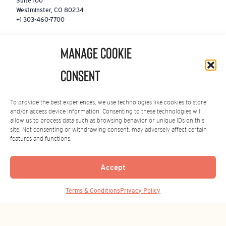
Suite 100
Westminster, CO 80234
+1 303-460-7700
全球总部
Manage Cookie
c/ Girona 83
Consent
08008 Barcelona
SPAIN
+34 934 876 164
To provide the best experiences, we use technologies like cookies to store
and/or access device information. Consenting to these technologies will
亚洲办公室
allow us to process data such as browsing behavior or unique IDs on this
site. Not consenting or withdrawing consent, may adversely affect certain
Shanghai, China
features and functions.
+86-21-3365 8319
‌订阅我们的时事通讯
Accept
订阅者会有好事发生！注册以获取最新消息。
Back to Top
Terms & Conditions
Privacy Policy
电
发送
子