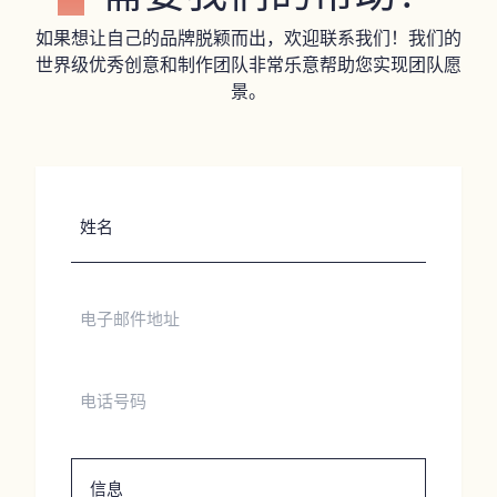
如果想让自己的品牌脱颖而出，欢迎联系我们！我们的
世界级优秀创意和制作团队非常乐意帮助您实现团队愿
景。
姓
名
电
子
邮
件
电
地
话
址
号
码
信
息