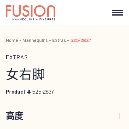
Home
•
Mannequins
•
Extras
•
525-2837
EXTRAS
女右脚
Product #
525-2837
高度