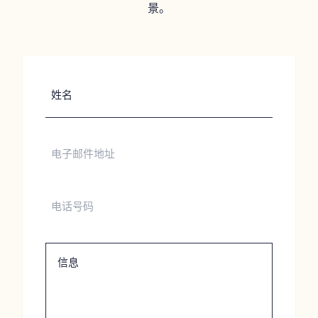
景。
姓
名
电
子
邮
件
电
地
话
址
号
码
信
息