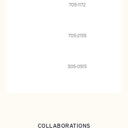
705-1172
705-2155
505-0515
COLLABORATIONS