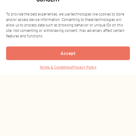
全球总部
To provide the best experiences, we use technologies like cookies to store
and/or access device information. Consenting to these technologies will
allow us to process data such as browsing behavior or unique IDs on this
c/ Girona 83
site. Not consenting or withdrawing consent, may adversely affect certain
08008 Barcelona
features and functions.
SPAIN
+34 934 876 164
Accept
亚洲办公室
Back to Top
Terms & Conditions
Privacy Policy
Shanghai, China
+86-21-3365 8319
‌订阅我们的时事通讯
订阅者会有好事发生！注册以获取最新消息。
电
子
邮
件