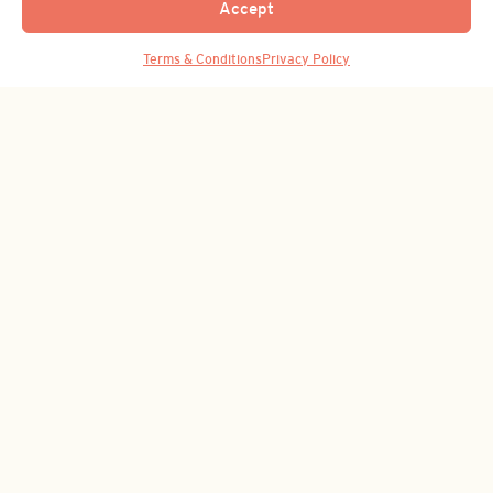
Accept
亚洲办公室
Back to Top
Terms & Conditions
Privacy Policy
Shanghai, China
+86-21-3365 8319
‌订阅我们的时事通讯
订阅者会有好事发生！注册以获取最新消息。
电
子
邮
件
地
址
(Required)
隐私政策
|
条款和条件
© Fusion Specialties 2026