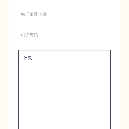
电
子
邮
件
电
地
话
址
号
码
信
息