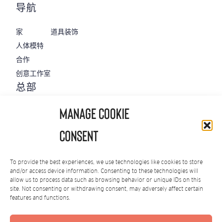
导航
家
道具装饰
人体模特
合作
‌创意工作室
‌总部
801 W. 116th Ave.
Manage Cookie
Suite 100
Westminster, CO 80234
Consent
+1 303-460-7700
全球总部
To provide the best experiences, we use technologies like cookies to store
and/or access device information. Consenting to these technologies will
allow us to process data such as browsing behavior or unique IDs on this
c/ Girona 83
site. Not consenting or withdrawing consent, may adversely affect certain
08008 Barcelona
features and functions.
SPAIN
+34 934 876 164