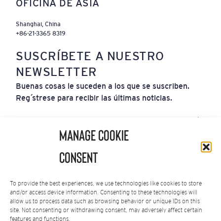
OFICINA DE ASIA
Shanghai, China
+86-21-3365 8319
SUSCRÍBETE A NUESTRO
NEWSLETTER
Buenas cosas le suceden a los que se suscriben.
Regístrese para recibir las últimas noticias.
Correo
Electrónico
Manage Cookie
(Obligatorio)
Al suscribirte aceptas nuestra
Política de Privacidad
.
Consent
Puedes darte de baja en cualquier momento.
To provide the best experiences, we use technologies like cookies to store
and/or access device information. Consenting to these technologies will
allow us to process data such as browsing behavior or unique IDs on this
site. Not consenting or withdrawing consent, may adversely affect certain
features and functions.
Política de Privacidad
|
Términos de Servicio